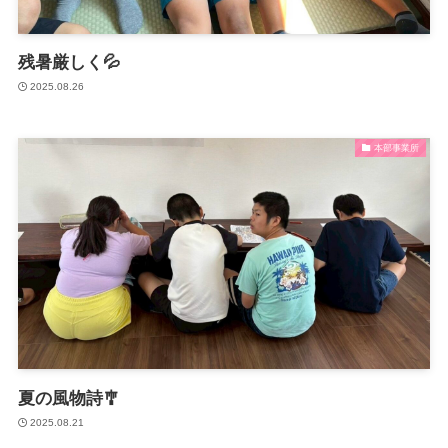
放課後等デイサービスとは？
マミーでの1日
残暑厳しく💦
2025.08.26
月間予定表・カリキュラム
パンフレット
本部事業所
ご利用の流れ
サービス利用申請
ガイドライン（厚生労働省）
重要事項説明書
運営規定
夏の風物詩🎐
自己評価結果
2025.08.21