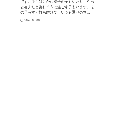
です。少しはにかむ様子の子もいたり、やっ
お問い合わせ
と会えたと楽しそうに過ごす子もいます。 ど
の子もすぐ打ち解けて、いつも通りのマ...
事業所案内
2026.05.08
活動ブログ