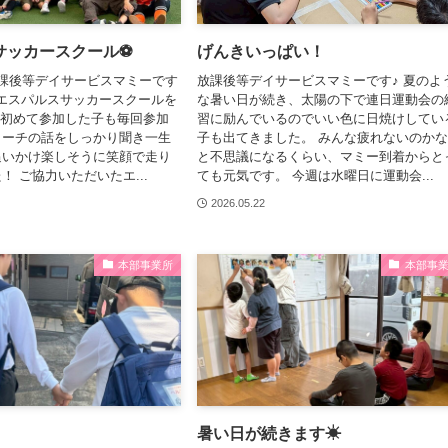
サッカースクール⚽
げんきいっぱい！
課後等デイサービスマミーです
放課後等デイサービスマミーです♪ 夏のよ
㈯、エスパルスサッカースクールを
な暑い日が続き、太陽の下で連日運動会の
 初めて参加した子も毎回参加
習に励んでいるのでいい色に日焼けしてい
コーチの話をしっかり聞き一生
子も出てきました。 みんな疲れないのか
追いかけ楽しそうに笑顔で走り
と不思議になるくらい、マミー到着からと
！ ご協力いただいたエ...
ても元気です。 今週は水曜日に運動会...
2026.05.22
本部事業所
本部事
暑い日が続きます☀