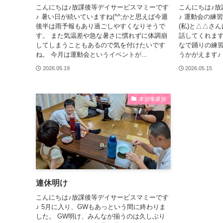
こんにちは♪放課後等デイサービスマミーです
こんにちは♪放
♪ 暑い日が続いていますね(^^;かと思えば今週
♪ 運動会の練
後半は雨予報もあり過ごしやすくなりそうで
(私)と△△さ
す。 また気温差や急な暑さに慣れずに体調崩
話してくれます(
してしまうこともあるので気を付けたいです
なで踊りの練
ね。 今月は運動会というイベントが...
うかがえます♪ 
2026.05.19
2026.05.15
本部事業所
連休明け
こんにちは♪放課後等デイサービスマミーです
♪ 5月に入り、GWもあっという間に終わりま
した。 GW明け、みんなが揃うのは久しぶり