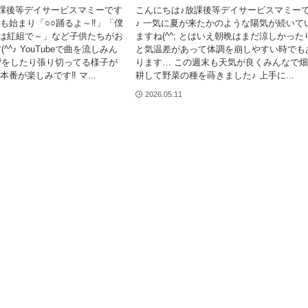
課後等デイサービスマミーです
こんにちは♪放課後等デイサービスマミー
習も始まり「○○踊るよ～‼」「僕
♪ 一気に夏が来たかのような陽気が続いて
んは紅組で～」など子供たちがお
ますね(^^; とはいえ朝晩はまだ涼しかった
^^♪ YouTubeで曲を流しみん
と気温差があって体調を崩しやすい時でも
習をしたり張り切ってる様子が
ります… この週末も天気が良くみんなで
本番が楽しみです‼ マ...
耕して野菜の種を蒔きました♪ 上手に...
2026.05.11
マミーについて
放課後等デイサー
マミーでの1日
月間予定表・カリ
パンフレット