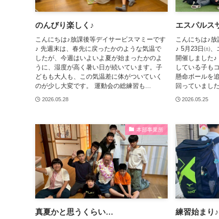
のんびり楽しく♪
エスパルス
こんにちは♪放課後等デイサービスマミーです
こんにちは♪放
♪ 先週末は、春先に戻ったかのような気温で
♪ 5月23日
したが、今週はいよいよ夏が始まったかのよ
開催しました♪
うに、湿度が高く暑い日が続いています。子
している子も
どもも大人も、この気温差に体がついていく
懸命ボールを
のが少し大変です。 運動会の総練習も...
回っていました
2026.05.28
2026.05.25
本部事業所
真夏かと思うくらい…
練習始まり♪