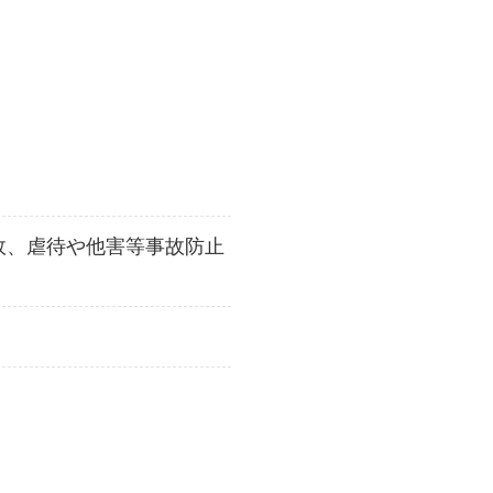
故、虐待や他害等事故防止
ビスとは？
キュラム