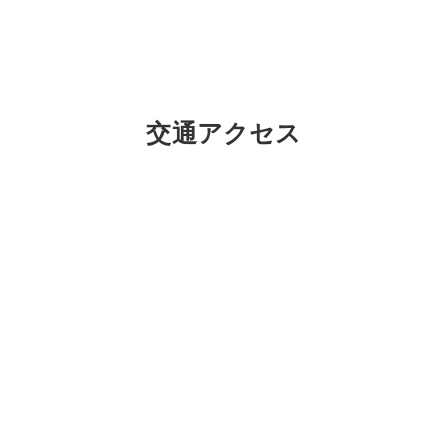
ご利用の流れ
サービス利用申請
交通アクセス
ガイドライン（厚
重要事項説明書
運営規定
自己評価結果
支援プログラム
沼津障害者自立支