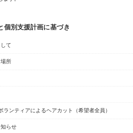
マミーについて
放課後等デイサー
と個別支援計画に基づき
マミーでの1日
として
月間予定表・カリ
パンフレット
す場所
ご利用の流れ
サービス利用申請
ガイドライン（厚
ボランティアによるヘアカット（希望者全員）
重要事項説明書
お知らせ
運営規定