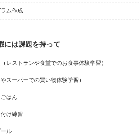
自己評価結果
グラム作成
支援プログラム
沼津障害者自立支
暇には課題を持って
援（レストランや食堂でのお食事体験学習）
ニやスーパーでの買い物体験学習）
昼ごはん
片付け練習
プール