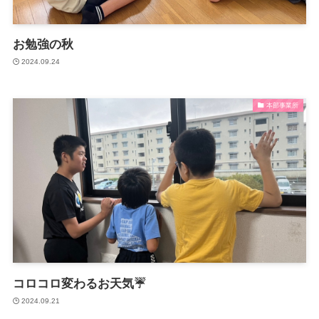
放課後等デイサービスとは？
マミーでの1日
お勉強の秋
2024.09.24
月間予定表・カリキュラム
パンフレット
本部事業所
ご利用の流れ
サービス利用申請
ガイドライン（厚生労働省）
重要事項説明書
運営規定
コロコロ変わるお天気☔
自己評価結果
2024.09.21