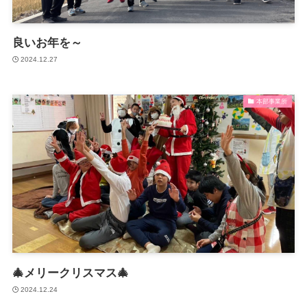
放課後等デイサービスとは？
マミーでの1日
良いお年を～
2024.12.27
月間予定表・カリキュラム
パンフレット
本部事業所
ご利用の流れ
サービス利用申請
ガイドライン（厚生労働省）
重要事項説明書
運営規定
🎄メリークリスマス🎄
自己評価結果
2024.12.24