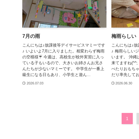
7月の雨
梅雨らしい
こんにちは♪放課後等デイサービスマミーです
こんにちは♪放
♪ いよいよ7月に入りました。相変わらず梅雨
♪ 梅雨らしい
の空模様☔ 今週は、高校生が校外実習に入っ
います。 沖縄
ている子もいるので、大きいお姉さんお兄さ
来てますね(^
んたちが少ないマミーです。 中学生が一番上
べたりおもち
級生になる日もあり、小学生と遊ん...
だり率先してお
2026.07.03
2026.06.30
1