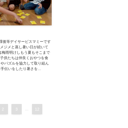
重要事項説明書
運営規定
自己評価結果
支援プログラム
課後等デイサービスマミーです
ジメジメと蒸し暑い日が続いて
は梅雨明けしもう夏もそこまで
沼津障害者自立支
^; 子供たちは仲良くおやつを食
ゃやパズルを協力して取り組ん
手伝いをしたり暑さを...
2
3
...
12