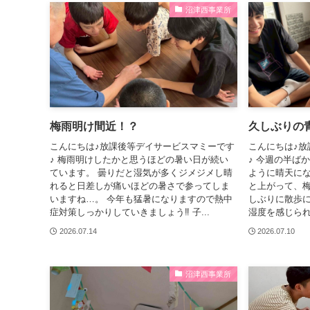
沼津西事業所
梅雨明け間近！？
久しぶりの
こんにちは♪放課後等デイサービスマミーです
こんにちは♪放
♪ 梅雨明けしたかと思うほどの暑い日が続い
♪ 今週の半ば
ています。 曇りだと湿気が多くジメジメし晴
ように晴天にな
れると日差しが痛いほどの暑さで参ってしま
と上がって、梅
いますね…。 今年も猛暑になりますので熱中
しぶりに散歩に
症対策しっかりしていきましょう‼ 子...
湿度を感じられ
お問い合わせ
2026.07.14
2026.07.10
事業所案内
沼津西事業所
活動ブログ