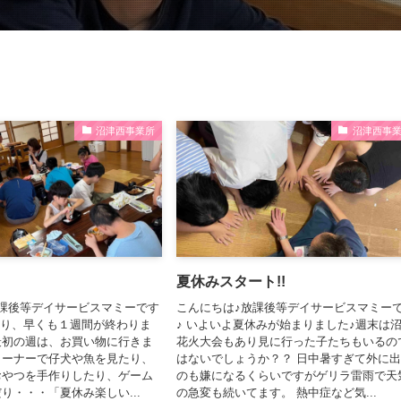
沼津西事業所
沼津西事
夏休みスタート!!
課後等デイサービスマミーです
こんにちは♪放課後等デイサービスマミー
まり、早くも１週間が終わりま
♪ いよいよ夏休みが始まりました♪週末は
最初の週は、お買い物に行きま
花火大会もあり見に行った子たちもいるの
コーナーで仔犬や魚を見たり、
はないでしょうか？？ 日中暑すぎて外に
おやつを手作りしたり、ゲーム
のも嫌になるくらいですがゲリラ雷雨で天
り・・・「夏休み楽しい...
の急変も続いてます。 熱中症など気...