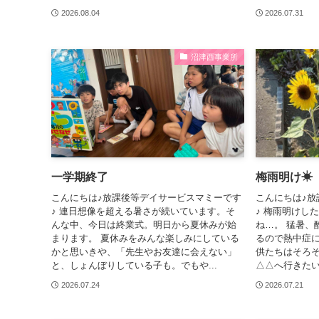
2026.08.04
2026.07.31
沼津西事業所
一学期終了
梅雨明け☀
こんにちは♪放課後等デイサービスマミーです
こんにちは♪放
♪ 連日想像を超える暑さが続いています。そ
♪ 梅雨明けし
んな中、今日は終業式。明日から夏休みが始
ね…。 猛暑、
まります。 夏休みをみんな楽しみにしている
るので熱中症に
かと思いきや、「先生やお友達に会えない」
供たちはそろそ
と、しょんぼりしている子も。でもや...
△△へ行きたい
2026.07.24
2026.07.21