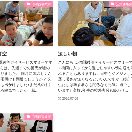
沼津西事業所
沼津西事
マミーについて
放課後等デイサー
青空
涼しい朝
マミーでの1日
課後等デイサービスマミーです
こんにちは♪放課後等デイサービスマミー
からは、先週までの曇天が嘘の
♪ 梅雨に入ってから過ごしやすい朝を迎え
月間予定表・カリ
りました。 同時に気温もぐん
れることもありますね。日中もジメジメし
雨明けも間近でしょうか？ 久
蒸し暑さが無くなるといいんですが…(笑) 
パンフレット
も出かけました♪まだ風の中に
供たちは蒸す暑さも関係なく元気に過ごし
る陽気でしたが、風...
います♪ 高校3年生の校外実習も終わり...
ご利用の流れ
2026.07.06
サービス利用申請
沼津西事業所
ガイドライン（厚