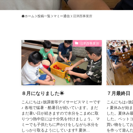
ホーム
投稿一覧
マミー通信
沼津西事業所
沼津西事業所
８月になりました☀
７月最終日
こんにちは♪放課後等デイサービスマミーです
こんにちは♪放
♪ 各地で猛暑・酷暑日が続いています。まだ
♪ 夏休みが始
まだ暑い日が続きますので水分をこまめに取
した。夏休み
りつつ熱中症には十分気を付けましょう。 マ
した。ペット
ミーでも子供たちに声かけをしながら水分を
買い物をして
しっかり取るようにしています‼ 夏休...
を作って遊んだ