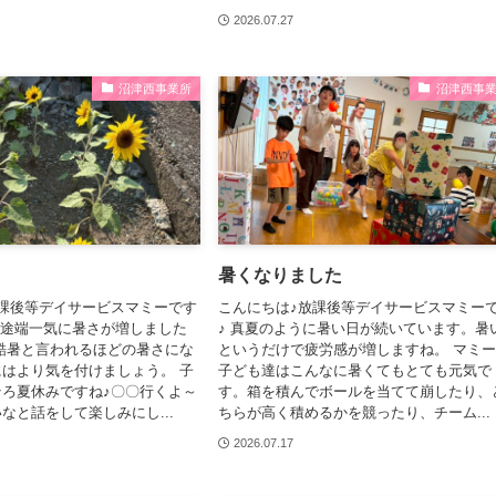
2026.07.27
沼津西事業所
沼津西事
暑くなりました
課後等デイサービスマミーです
こんにちは♪放課後等デイサービスマミー
た途端一気に暑さが増しました
♪ 真夏のように暑い日が続いています。暑
酷暑と言われるほどの暑さにな
というだけで疲労感が増しますね。 マミ
はより気を付けましょう。 子
子ども達はこんなに暑くてもとても元気で
ろ夏休みですね♪〇〇行くよ～
す。箱を積んでボールを当てて崩したり、
なと話をして楽しみにし...
ちらが高く積めるかを競ったり、チーム...
2026.07.17