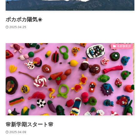
放課後等デイサービスとは？
マミーでの1日
ポカポカ陽気☀️
2025.04.25
月間予定表・カリキュラム
パンフレット
本部事業所
ご利用の流れ
サービス利用申請
ガイドライン（厚生労働省）
重要事項説明書
運営規定
🌸新学期スタート🌸
自己評価結果
2025.04.09