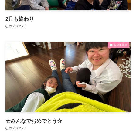
放課後等デイサービスとは？
マミーでの1日
2月も終わり
2025.02.28
月間予定表・カリキュラム
パンフレット
本部事業所
ご利用の流れ
サービス利用申請
ガイドライン（厚生労働省）
重要事項説明書
運営規定
☆みんなでおめでとう☆
自己評価結果
2025.02.20