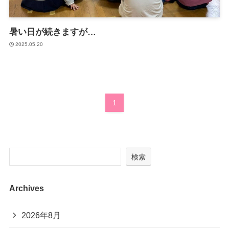
放課後等デイサービスとは？
マミーでの1日
暑い日が続きますが…
2025.05.20
月間予定表・カリキュラム
パンフレット
ご利用の流れ
1
サービス利用申請
ガイドライン（厚生労働省）
検索
重要事項説明書
運営規定
Archives
自己評価結果
2026年8月