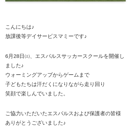
放課後等デイサービスとは？
マミーでの1日
こんにちは♪
月間予定表・カリキュラム
放課後等デイサービスマミーです♪
パンフレット
ご利用の流れ
6月28日㈯、エスパルスサッカースクールを開催し
ました♪
サービス利用申請
ウォーミングアップからゲームまで
ガイドライン（厚生労働省）
子どもたちは汗だくになりながら走り回り
笑顔で楽しんでいました。
重要事項説明書
運営規定
ご協力いただいたエスパルスおよび保護者の皆様
自己評価結果
ありがとうございました♪