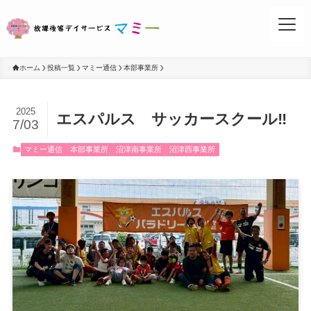
ホーム
投稿一覧
マミー通信
本部事業所
2025
エスパルス サッカースクール‼
7/03
お問い合わせ
マミー通信
本部事業所
沼津南事業所
沼津西事業所
事業所案内
活動ブログ
マミーについて