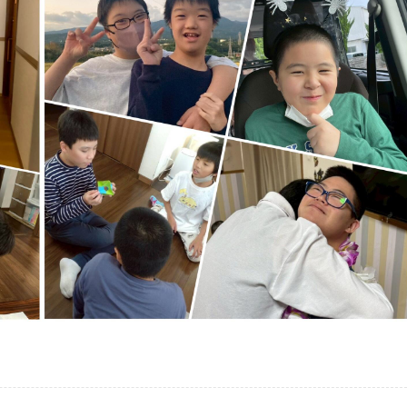
サービス利用申請
ガイドライン（厚
重要事項説明書
運営規定
自己評価結果
支援プログラム
沼津障害者自立支