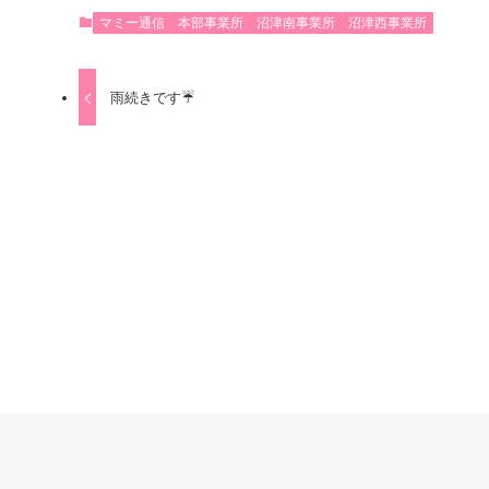
マミー通信
本部事業所
沼津南事業所
沼津西事業所
雨続きです☔