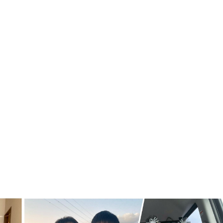
マミーについて
放課後等デイサー
マミーでの1日
月間予定表・カリ
パンフレット
ご利用の流れ